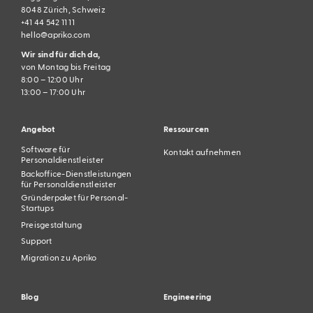
8048 Zürich, Schweiz
+41 44 542 11 11
hello@apriko.com
Wir sind für dich da,
von Montag bis Freitag
8:00 – 12:00 Uhr
13:00 – 17:00 Uhr
Angebot
Ressourcen
Software für
Kontakt aufnehmen
Personaldienstleister
Backoffice-Dienstleistungen
für Personaldienstleister
Gründerpaket für Personal-
Startups
Preisgestaltung
Support
Migration zu Apriko
Blog
Engineering