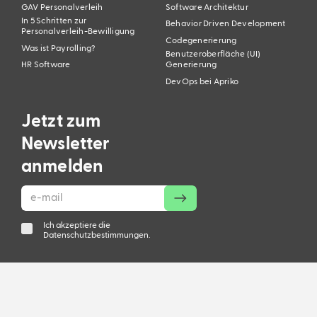
GAV Personalverleih
Software Architektur
In 5 Schritten zur
Behavior Driven Development
Personalverleih-Bewilligung
Codegenerierung
Was ist Payrolling?
Benutzeroberfläche (UI)
HR Software
Generierung
DevOps bei Apriko
Jetzt zum
Cookies werden auf dieser Website verwendet, um die
Newsletter
Nutzung zu analysieren und zu verbessern. Du kannst
anmelden
Cookies in deinen Browsereinstellungen deaktivieren,
was jedoch die Funktionalität der Website
beeinträchtigen kann.
Ich akzeptiere die
Verstanden
Datenschutzbestimmungen.
@ Apriko AG 2024
Folge uns auf