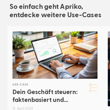
So einfach geht Apriko,
entdecke weitere Use-Cases
USE-CASE
Dein Geschäft steuern:
faktenbasiert und
laufend
12. April 2024