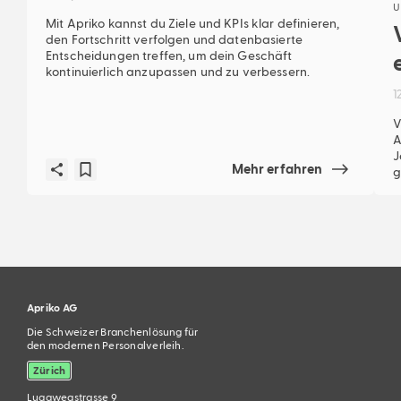
U
Mit Apriko kannst du Ziele und KPIs klar definieren,
den Fortschritt verfolgen und datenbasierte
Entscheidungen treffen, um dein Geschäft
kontinuierlich anzupassen und zu verbessern.
1
V
A
J
Mehr erfahren
g
Apriko AG
Die Schweizer Branchenlösung für
den modernen Personalverleih.
Zürich
Luggwegstrasse 9