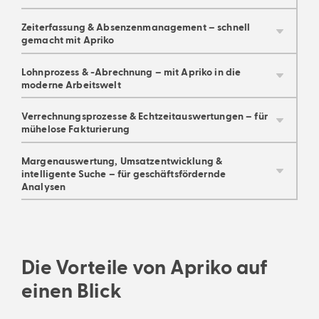
Zeiterfassung & Absenzenmanagement – schnell
gemacht mit Apriko
Lohnprozess & -Abrechnung – mit Apriko in die
moderne Arbeitswelt
Verrechnungsprozesse & Echtzeitauswertungen – für
mühelose Fakturierung
Margenauswertung, Umsatzentwicklung &
intelligente Suche – für geschäftsfördernde
Analysen
So einfach war Vakanzen besetzen,
So 
Vermitteln und Verleihen noch nie.
Ver
Die Vorteile von Apriko auf
Zeit ist das wertvollste Gut: Für die
Zei
Von der intelligenten Kandidatenauswahl bis zur
Von 
einen Blick
Vertragsunterzeichnung – Apriko bietet dir die
Vert
effiziente Zeiterfassung.
eff
neuesten Technologien, um den
neue