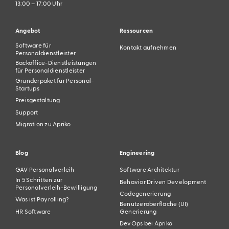
13:00 – 17:00 Uhr
Angebot
Ressourcen
Software für
Kontakt aufnehmen
Personaldienstleister
Backoffice-Dienstleistungen
für Personaldienstleister
Gründerpaket für Personal-
Startups
Preisgestaltung
Support
Migration zu Apriko
Blog
Engineering
GAV Personalverleih
Software Architektur
In 5 Schritten zur
Behavior Driven Development
Personalverleih-Bewilligung
Codegenerierung
Was ist Payrolling?
Benutzeroberfläche (UI)
HR Software
Generierung
DevOps bei Apriko