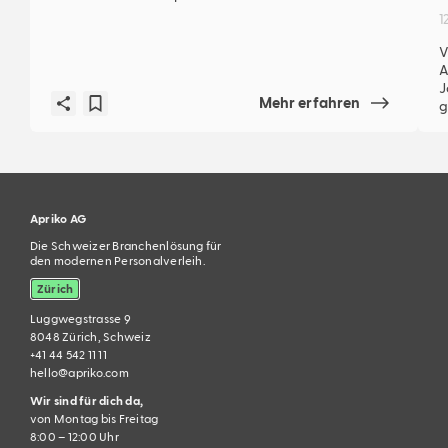
1
V
A
J
Mehr erfahren
g
Apriko AG
Die Schweizer Branchenlösung für
den modernen Personalverleih.
Zürich
Luggwegstrasse 9
8048 Zürich, Schweiz
+41 44 542 11 11
hello@apriko.com
Wir sind für dich da,
von Montag bis Freitag
8:00 – 12:00 Uhr