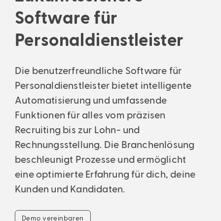
Unterstützung bei jedem Schritt: Von der Erstberatung über das
Auswertungen & intelligente Suche
termingerecht.
Setup bis zur fortlaufenden Beratung.
Software für
Analysen, Business-Insights und leistungsstarke Suche.
Jahresabschluss & Steuern
Alle Funktionen
Bilanz und Erfolgsrechnung professionell geführt – exakt und
Personaldienstleister
verständlich.
Die benutzerfreundliche Software für
Personaldienstleister bietet intelligente
Automatisierung und umfassende
Funktionen für alles vom präzisen
Recruiting bis zur Lohn- und
Rechnungsstellung. Die Branchenlösung
beschleunigt Prozesse und ermöglicht
eine optimierte Erfahrung für dich, deine
Kunden und Kandidaten.
Demo vereinbaren