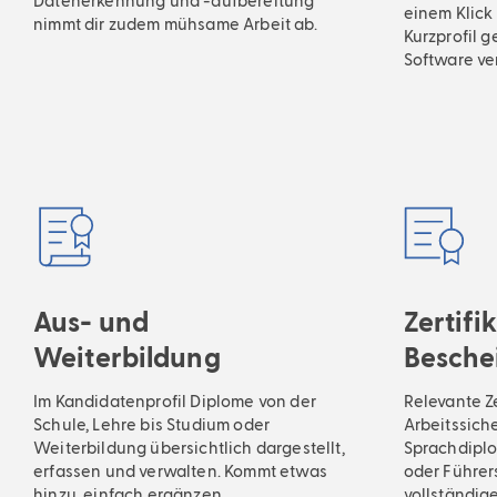
Datenerkennung und -aufbereitung
einem Klick
nimmt dir zudem mühsame Arbeit ab.
Kurzprofil g
Software v
Aus- und
Zertifi
Weiterbildung
Besche
Im Kandidatenprofil Diplome von der
Relevante Ze
Schule, Lehre bis Studium oder
Arbeitssiche
Weiterbildung übersichtlich dargestellt,
Sprachdiplo
erfassen und verwalten. Kommt etwas
oder Führer
hinzu, einfach ergänzen.
vollständig