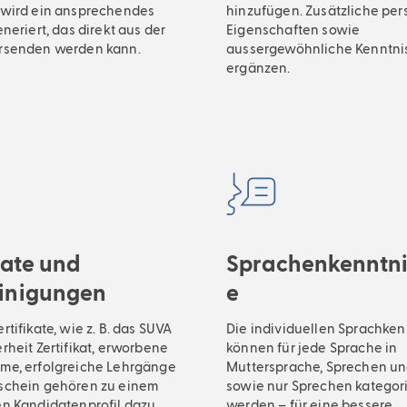
 wird ein ansprechendes
hinzufügen. Zusätzliche per
eneriert, das direkt aus der
Eigenschaften sowie
ersenden werden kann.
aussergewöhnliche Kenntni
ergänzen.
kate und
Sprachenkenntni
inigungen
e
rtifikate, wie z. B. das SUVA
Die individuellen Sprachken
rheit Zertifikat, erworbene
können für jede Sprache in
me, erfolgreiche Lehrgänge
Muttersprache, Sprechen un
schein gehören zu einem
sowie nur Sprechen kategori
en Kandidatenprofil dazu.
werden – für eine bessere