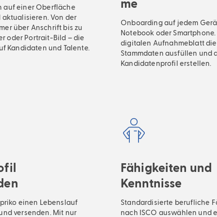
me
 auf einer Oberfläche
 aktualisieren. Von der
Onboarding auf jedem Gerät,
er über Anschrift bis zu
Notebook oder Smartphone.
oder Portrait-Bild – die
digitalen Aufnahmeblatt die
auf Kandidaten und Talente.
Stammdaten ausfüllen und 
Kandidatenprofil erstellen.
fil
Fähigkeiten und
den
Kenntnisse
Apriko einen Lebenslauf
Standardisierte berufliche 
und versenden. Mit nur
nach ISCO auswählen und 