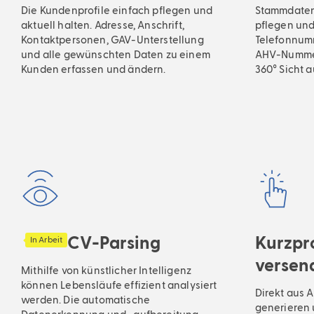
Die Kundenprofile einfach pflegen und
Stammdaten
aktuell halten. Adresse, Anschrift,
pflegen und
Kontaktpersonen, GAV-Unterstellung
Telefonnumm
und alle gewünschten Daten zu einem
AHV-Nummer 
Kunden erfassen und ändern.
360° Sicht 
CV-Parsing
Kurzpro
In Arbeit
versen
Mithilfe von künstlicher Intelligenz
können Lebensläufe effizient analysiert
Direkt aus 
werden. Die automatische
generieren 