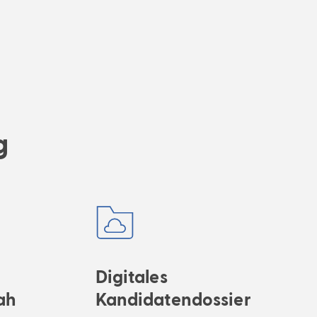
g
Digitales
ah
Kandidatendossier