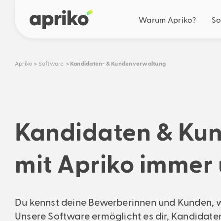
Warum Apriko?
So
Deine Benefits
Apriko
Software
Kandidaten- & Kundenverwaltung
Geschäftsoptimierun
Vereinfachung
Automation
Zusammenarbeit
Kandidaten & Ku
Zukunftsorientierte L
Unser Antrieb
Gemeinsam gestalten
mit Apriko immer 
Ideen & Roadmap
Echte Einsparungen
Du kennst deine Bewerberinnen und Kunden, w
Berechne jetzt dein konkre
Einsparungspotenzial
Unsere Software ermöglicht es dir, Kandidate