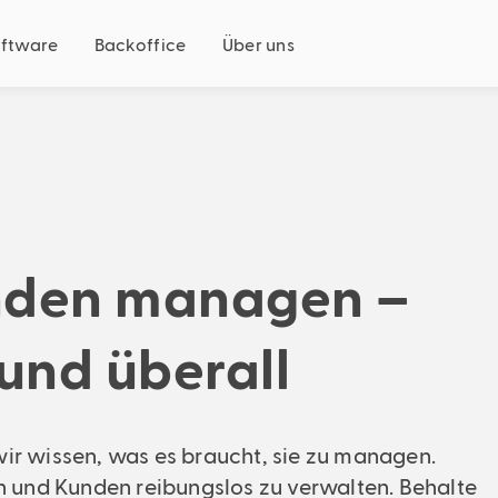
ftware
Backoffice
Über uns
Genau für dich
g
Passt zu deinem Geschäfts
Personalvermittler
Personalverleih
Payrolling
nden managen –
ösung
Passt zu deiner Firmengröss
KMU
Enterprise
und überall
Neu gründen?
Passt zu deiner Rolle
Personalberater
ir wissen, was es braucht, sie zu managen.
tes
Sachbearbeiter
n und Kunden reibungslos zu verwalten. Behalte